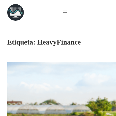
Saltar
para
o
conteúdo
Etiqueta:
HeavyFinance